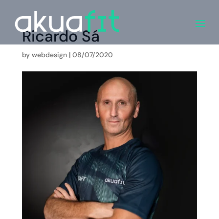
Ricardo Sá
by
webdesign
|
08/07/2020