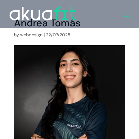
Andrea Tomás
by
webdesign
|
22/07/2025